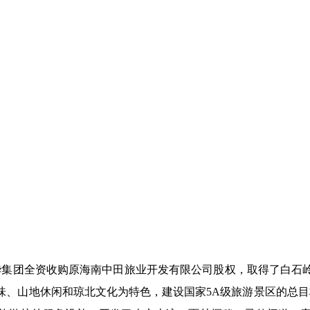
3月星华集团全资收购原海南中田旅业开发有限公司股权，取得了白
、山地休闲和琼北文化为特色，建设国家5A级旅游景区的总目标。