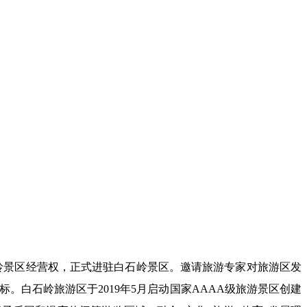
石岭景区经营权，正式进驻白石岭景区。邀请旅游专家对旅游区发
白石岭旅游区于2019年5月启动国家AAAA级旅游景区创建