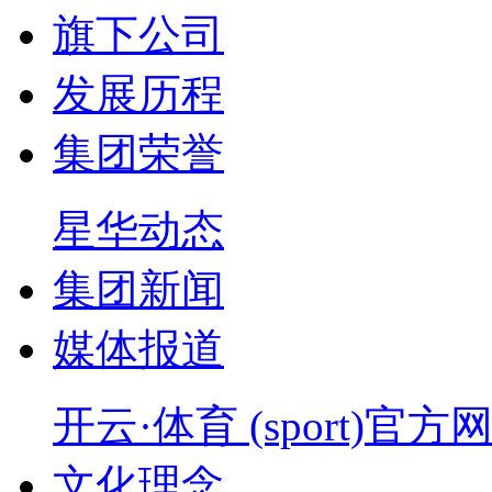
旗下公司
发展历程
集团荣誉
星华动态
集团新闻
媒体报道
开云·体育 (sport)官方
文化理念