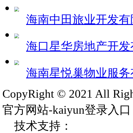
海南中田旅业开发有
海口星华房地产开发
海南星悦巢物业服务
CopyRight © 2021 All Ri
官方网站-kaiyun登录
技术支持：