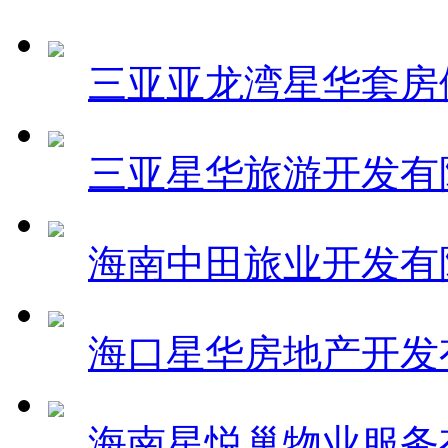
三亚亚龙湾星华套房
三亚星华旅游开发有
海南中田旅业开发有
海口星华房地产开发
海南星悦巢物业服务