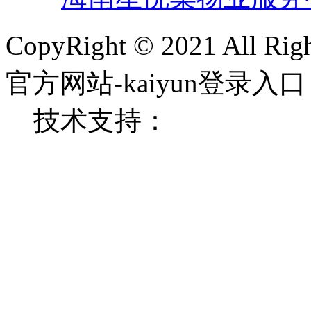
CopyRight © 2021 All Ri
官方网站-kaiyun登录
技术支持：