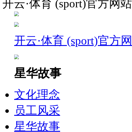
开云·体育 (sport)官方网站
开云·体育 (sport)官方
星华故事
文化理念
员工风采
星华故事