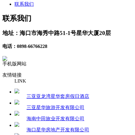
联系我们
联系我们
地址：海口市海秀中路51-1号星华大厦20层
电话：0898-66766228
手机版网站
友情链接
LINK
三亚亚龙湾星华套房假日酒店
三亚星华旅游开发有限公司
海南中田旅业开发有限公司
海口星华房地产开发有限公司