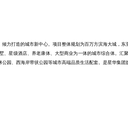
、倾力打造的城市新中心。项目整体规划为百万方滨海大城，东
墅、星级酒店、养老康体、大型商业为一体的城市综合体。汇
林公园、西海岸带状公园等城市高端品质生活配套。是星华集团